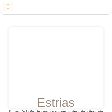
Estrias
Estrias são lesões lineares que surgem em áreas de estiramento