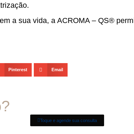
trização.
rem a sua vida, a ACROMA – QS®️ perm
Pinterest
Email
o?
Toque e agende sua consulta