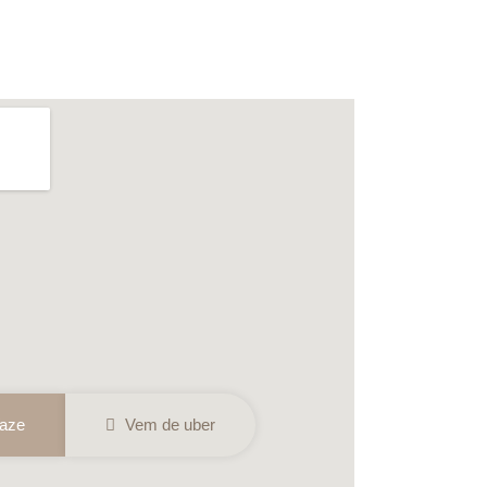
aze
Vem de uber