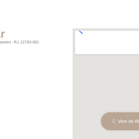
r
 Janeiro - RJ, 22793-081
Vem de W